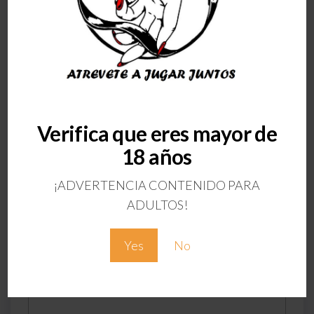
ANTERIOR
Verifica que eres mayor de
Crema Blaqueadora
18 años
Zona Anal
¡ADVERTENCIA CONTENIDO PARA
Deja una respuesta
ADULTOS!
Tu dirección de correo electrónico no será
publicada.
Los campos obligatorios están
Yes
No
marcados con
*
Comentario
*