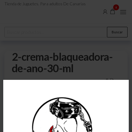
Tienda de Juguetes. Para adultos De Canarias
0
Buscar
2-crema-blaqueadora-
de-ano-30-ml
0
27 de diciembre de 2022
Por
atreveteajugarjuntos