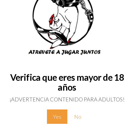
Añadir al carrito
Download Catalog
Categorías:
Limpieza Intima
,
Lubr
Verifica que eres mayor de 18
años
¡ADVERTENCIA CONTENIDO PARA ADULTOS!
Yes
No