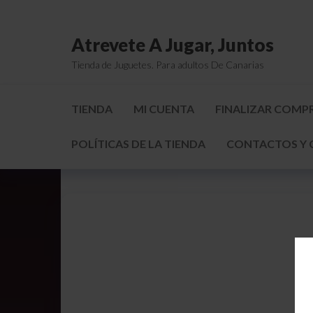
Atrevete A Jugar, Juntos
Tienda de Juguetes. Para adultos De Canarias
TIENDA
MI CUENTA
FINALIZAR COMP
POLÍTICAS DE LA TIENDA
CONTACTOS Y 