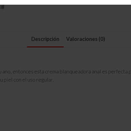
Descripción
Valoraciones (0)
tu ano, entonces esta crema blanqueadora anal es perfecta pa
 piel con el uso regular.