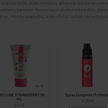
e glicerilo Se, ácido esteárico, glicerina, sulfato de cetea
adensis, pantenol, fenoxietanol, alcohol estearílico, alantoí
ídrico , Metilpropanodiol, ácido cítrico, sorbato de potasio,
BID LUBE STRAWBERRY 50
Spray Garganta Profund
ML
21,30
€
8,10
€