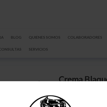
RA
BLOG
QUIENES SOMOS
COLABORADORES
CONSULTAS
SERVICIOS
Crema Blaqu
11,50
€
5 disponibles