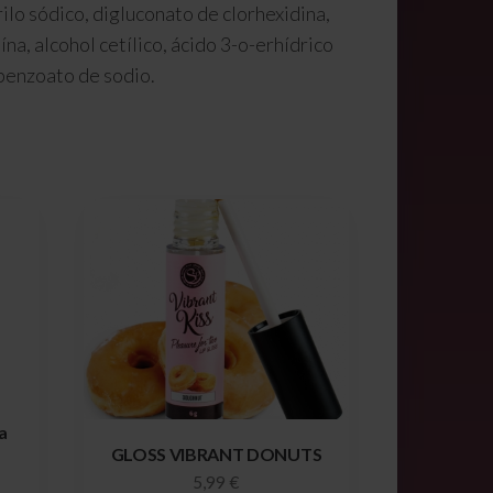
rilo sódico, digluconato de clorhexidina,
na, alcohol cetílico, ácido 3-o-erhídrico
 benzoato de sodio.
a
GLOSS VIBRANT DONUTS
5,99
€