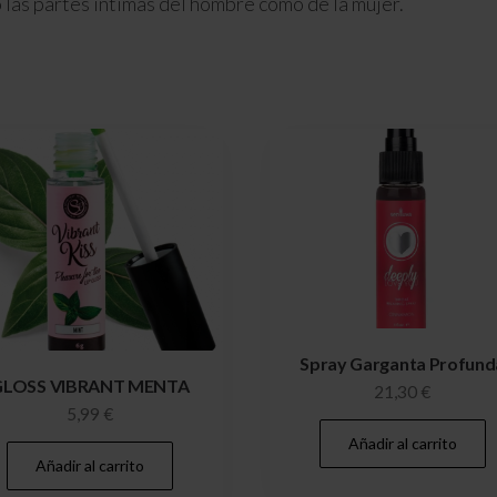
o las partes íntimas del hombre como de la mujer.
Spray Garganta Profund
GLOSS VIBRANT MENTA
21,30
€
5,99
€
Añadir al carrito
Añadir al carrito