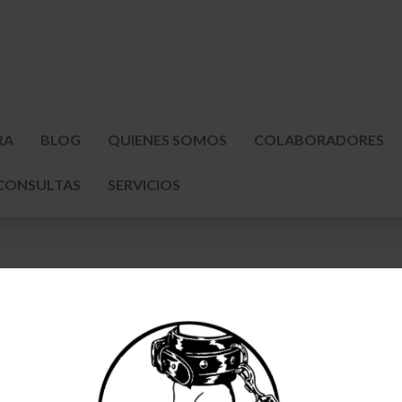
RA
BLOG
QUIENES SOMOS
COLABORADORES
CONSULTAS
SERVICIOS
SHUNGA OR
22,00
€
Añadir al carrito