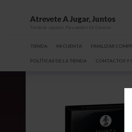
Atrevete A Jugar, Juntos
Tienda de Juguetes. Para adultos De Canarias
TIENDA
MI CUENTA
FINALIZAR COMP
POLÍTICAS DE LA TIENDA
CONTACTOS Y 