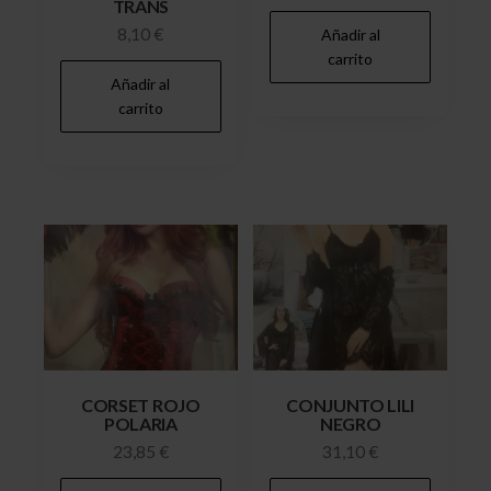
TRANS
8,10
€
Añadir al
carrito
Añadir al
carrito
CORSET ROJO
CONJUNTO LILI
POLARIA
NEGRO
23,85
€
31,10
€