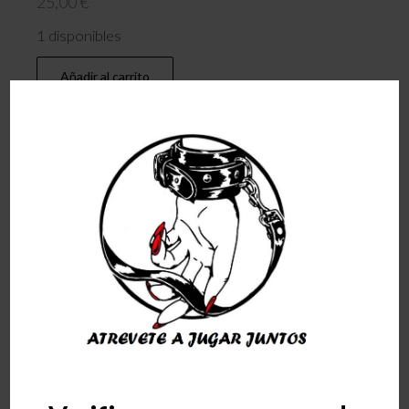
25,00
€
1 disponibles
Añadir al carrito
Download Catalog
Categoría:
Lenceria
Descripción
Valoraciones (0)
Descripción
TALLA:L
Ejercítate con la seguridad que necesitas
gracias al
Mixed Jockstrap de Cut4men
.