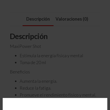
Descripción
Valoraciones (0)
Descripción
MaxiPower Shot
Estimula la energía física y mental
Toma de 20 ml
Beneficios
Aumenta la energía.
Reduce la fatiga.
Promueve el rendimiento físico y mental.
Zoom en MaxiPower Shot