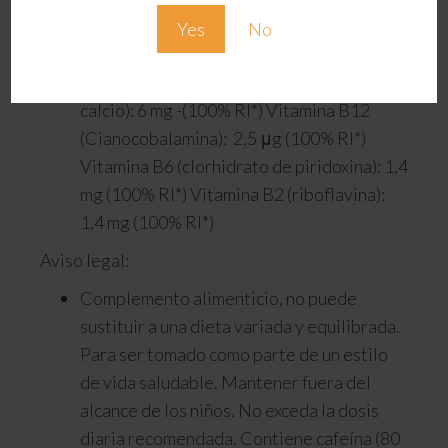
Ginseng (Panax Ginseng Meyer): 60 mg
Yes
No
Vitamina B3 (Nicotinamida): 16 mg (100%
RI*) Vitamina B5 (pantotenato de D-
calcio): 6 mg -(100% RI*) Vitamina B12
(Cianocobalamina): 2,5 μg (100% RI*)
Vitamina B6 (clorhidrato de piridoxina): 1,4
mg (100% RI*) Vitamina B2 (riboflavina):
1,4 mg (100% RI*)
Aviso legal:
Complemento alimenticio, no puede
sustituir a una dieta variada y equilibrada.
Para ser tomado como parte de un estilo
de vida saludable. Mantener fuera del
alcance de los niños. No exceda la dosis
diaria recomendada. Contiene cafeína (80