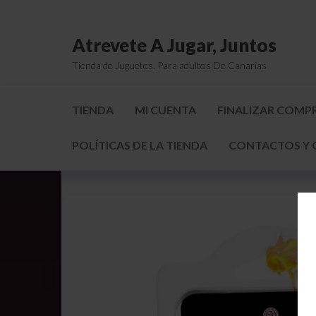
Atrevete A Jugar, Juntos
Tienda de Juguetes. Para adultos De Canarias
TIENDA
MI CUENTA
FINALIZAR COMP
POLÍTICAS DE LA TIENDA
CONTACTOS Y 