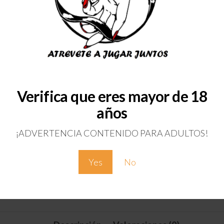
2 disponibles
Añadir al carrito
Download Catalog
Categoría:
Lubricantes y Comesti
Verifica que eres mayor de 18
años
¡ADVERTENCIA CONTENIDO PARA ADULTOS!
Yes
No