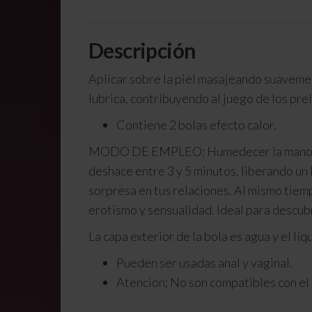
Descripción
Aplicar sobre la piel masajeando suavement
lubrica, contribuyendo al juego de los prel
Contiene 2 bolas efecto calor.
MODO DE EMPLEO: Humedecer la mano con ag
deshace entre 3 y 5 minutos, liberando un 
sorpresa en tus relaciones. Al mismo tiem
erotismo y sensualidad. Ideal para descub
La capa exterior de la bola es agua y el líq
Pueden ser usadas anal y vaginal.
Atencion; No son compatibles con el 