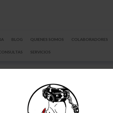
RA
BLOG
QUIENES SOMOS
COLABORADORES
CONSULTAS
SERVICIOS
BRAZILIAN 
CALOR
7,95
€