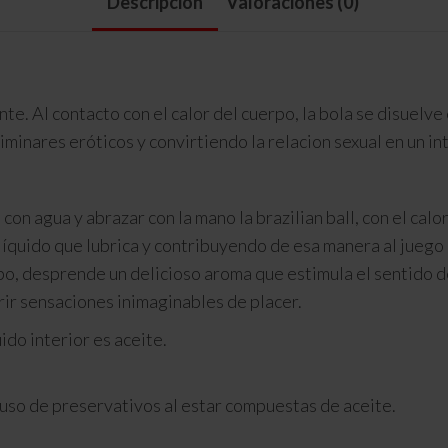
Descripción
Valoraciones (0)
e. Al contacto con el calor del cuerpo, la bola se disuelve
iminares eróticos y convirtiendo la relacion sexual en un in
ua y abrazar con la mano la brazilian ball, con el calor 
líquido que lubrica y contribuyendo de esa manera al juego
po, desprende un delicioso aroma que estimula el sentido d
rir sensaciones inimaginables de placer.
uido interior es aceite.
uso de preservativos al estar compuestas de aceite.