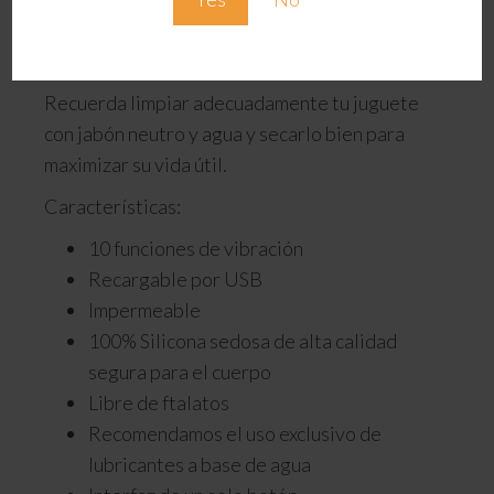
apagarlo. Para cambiar de modo presiona el
botón on/off.
Recuerda limpiar adecuadamente tu juguete
con jabón neutro y agua y secarlo bien para
maximizar su vida útil.
Características:
10 funciones de vibración
Recargable por USB
Impermeable
100% Silicona sedosa de alta calidad
segura para el cuerpo
Libre de ftalatos
Recomendamos el uso exclusivo de
lubricantes a base de agua