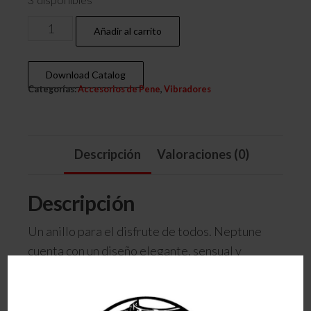
3 disponibles
Añadir al carrito
Download Catalog
Categorías:
Accesorios de Pene
,
Vibradores
Descripción
Valoraciones (0)
Descripción
Un anillo para el disfrute de todos. Neptune
cuenta con un diseño elegante, sensual y
placentero. Es muy fácil de colocar gracias a su
elasticidad, además cuenta con un estimulador
del clítoris/perineo con unas orejas de conejito