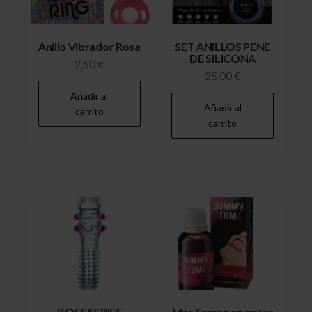
Anillo Vibrador Rosa
SET ANILLOS PENE
DE SILICONA
2,50
€
25,00
€
Añadir al
Añadir al
carrito
carrito
BOSS SERIES
Más Semen en gotas