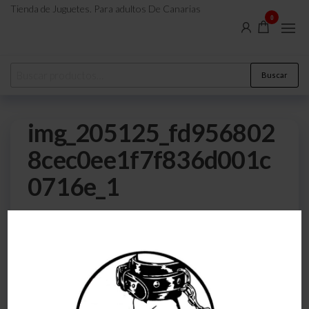
Tienda de Juguetes. Para adultos De Canarias
0
Buscar
img_205125_fd956802
8cec0ee1f7f836d001c
0716e_1
0
30 de octubre de 2025
Por
atreveteajugarjuntos