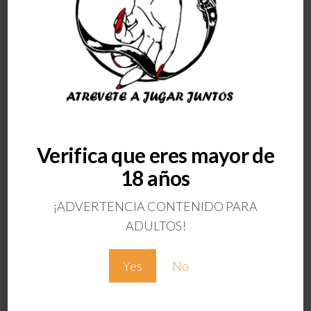
Verifica que eres mayor de
ANTERIOR
PINZAS PARA
18 años
PEZONES
MAGNÉTICA
¡ADVERTENCIA CONTENIDO PARA
ADULTOS!
Deja una respuesta
Tu dirección de correo electrónico no será
Yes
No
publicada.
Los campos obligatorios están
marcados con
*