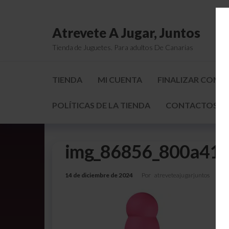
Atrevete A Jugar, Juntos
Tienda de Juguetes. Para adultos De Canarias
TIENDA
MI CUENTA
FINALIZAR COMP
POLÍTICAS DE LA TIENDA
CONTACTOS Y 
img_86856_800a41
14 de diciembre de 2024
Por
atreveteajugarjuntos