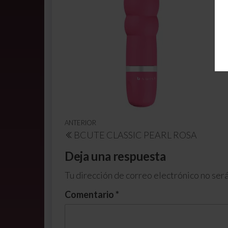
ANTERIOR
BCUTE CLASSIC PEARL ROSA
Deja una respuesta
Tu dirección de correo electrónico no será
Comentario
*