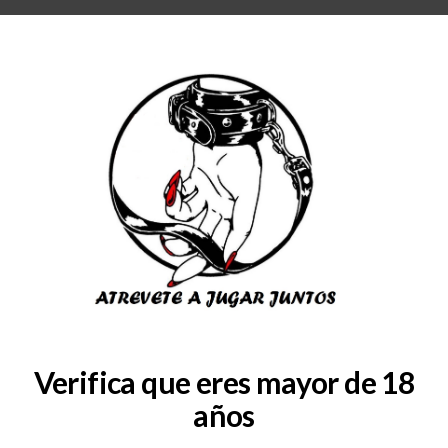
RA
BLOG
QUIENES SOMOS
COLABORADORES
CONSULTAS
SERVICIOS
15b7d41ade730d0eb31403fc
Verifica que eres mayor de 18
años