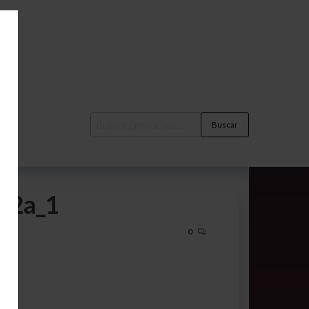
Buscar
02a_1
0