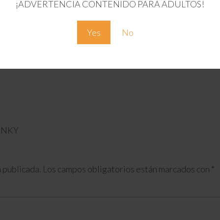
¡ADVERTENCIA CONTENIDO PARA ADULTOS!
Yes
No
INKY
 publicada.
Los campos obligatorios están marcados con
*