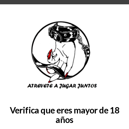
RA
BLOG
QUIENES SOMOS
COLABORADORES
CONSULTAS
SERVICIOS
7ae47a353b8f451732f0544e
Verifica que eres mayor de 18
años