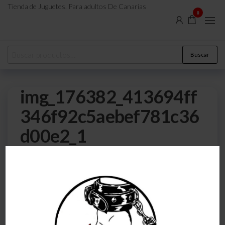
Tienda de Juguetes. Para adultos De Canarias
0
Buscar
img_176382_413694ff
346f92c5aebef781c36
d00e2_1
0
18 de junio de 2024
Por
atreveteajugarjuntos