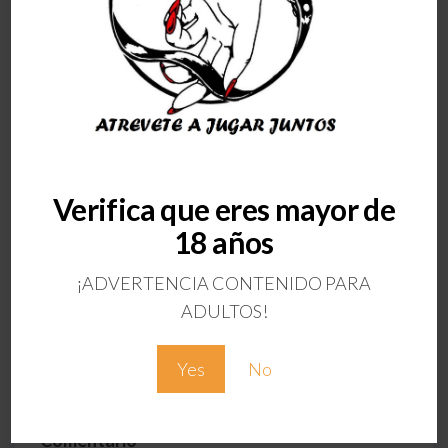
Verifica que eres mayor de
ANTERIOR
18 años
CARAMELOS
EXPLOSIVOS FRESA
¡ADVERTENCIA CONTENIDO PARA
Deja una respuesta
ADULTOS!
Tu dirección de correo electrónico no será
Yes
No
publicada.
Los campos obligatorios están
marcados con
*
Comentario
*