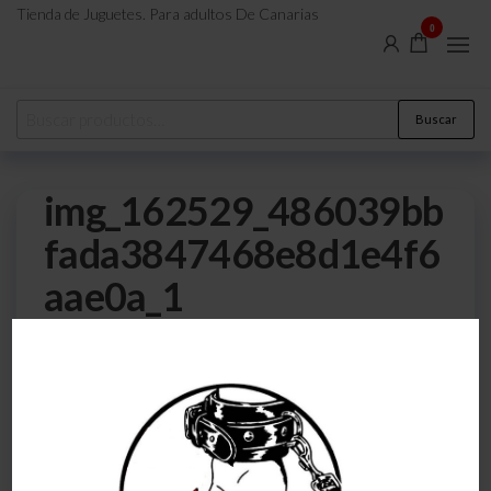
Tienda de Juguetes. Para adultos De Canarias
0
Buscar
img_162529_486039bb
fada3847468e8d1e4f6
aae0a_1
0
20 de mayo de 2024
Por
atreveteajugarjuntos