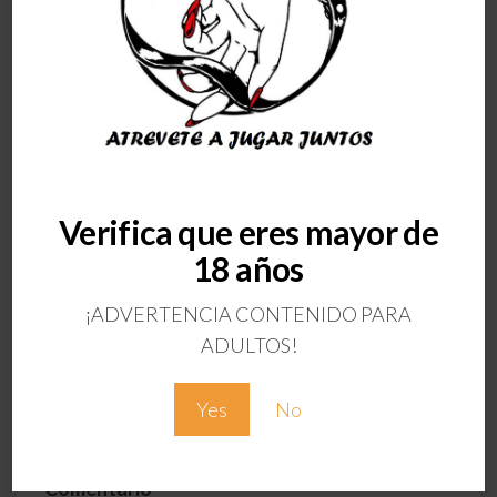
Verifica que eres mayor de
ANTERIOR
18 años
CARAMELOS
EXPLOSIVOS FRESA
¡ADVERTENCIA CONTENIDO PARA
Deja una respuesta
ADULTOS!
Tu dirección de correo electrónico no será
Yes
No
publicada.
Los campos obligatorios están
marcados con
*
Comentario
*