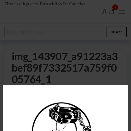
Tienda de Juguetes. Para adultos De Canarias
0
Buscar
img_143907_a91223a3
bef89f7332517a759f0
05764_1
0
20 de mayo de 2024
Por
atreveteajugarjuntos