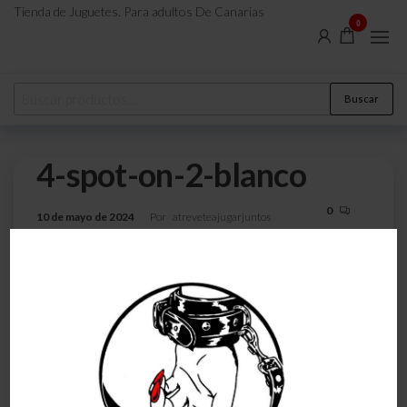
Tienda de Juguetes. Para adultos De Canarias
0
Buscar
4-spot-on-2-blanco
0
10 de mayo de 2024
Por
atreveteajugarjuntos