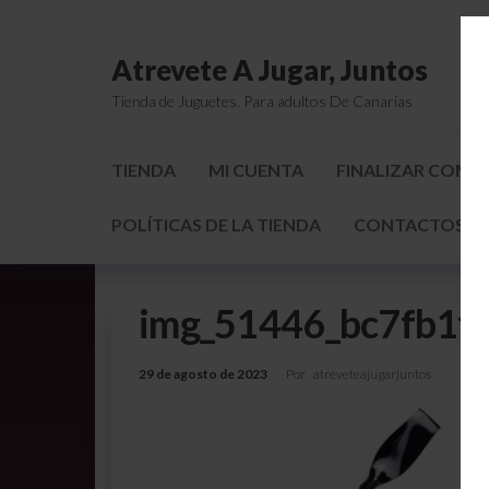
Atrevete A Jugar, Juntos
Tienda de Juguetes. Para adultos De Canarias
TIENDA
MI CUENTA
FINALIZAR COMP
POLÍTICAS DE LA TIENDA
CONTACTOS Y 
img_51446_bc7fb1f
29 de agosto de 2023
Por
atreveteajugarjuntos