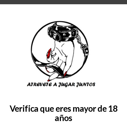
RA
BLOG
QUIENES SOMOS
COLABORADORES
CONSULTAS
SERVICIOS
fe1b1e786cb7c1627f9950ef
Verifica que eres mayor de 18
años