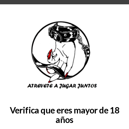
RA
BLOG
QUIENES SOMOS
COLABORADORES
CONSULTAS
SERVICIOS
6dc636165715ad209c64003
Verifica que eres mayor de 18
años