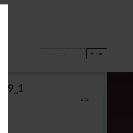
Buscar
aa9_1
0