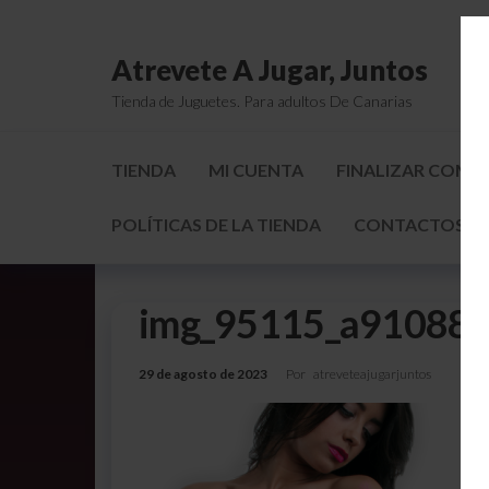
Atrevete A Jugar, Juntos
Tienda de Juguetes. Para adultos De Canarias
TIENDA
MI CUENTA
FINALIZAR COMP
POLÍTICAS DE LA TIENDA
CONTACTOS Y 
img_95115_a91088
29 de agosto de 2023
Por
atreveteajugarjuntos