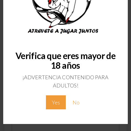
ANTERIOR
Verifica que eres mayor de
Esposas Acolchadas
18 años
Negro
¡ADVERTENCIA CONTENIDO PARA
Deja una respuesta
ADULTOS!
Tu dirección de correo electrónico no será
publicada.
Los campos obligatorios están
Yes
No
marcados con
*
Comentario
*