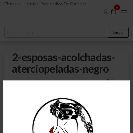
Tienda de Juguetes. Para adultos De Canarias
0
Buscar
2-esposas-acolchadas-
aterciopeladas-negro
0
19 de agosto de 2023
Por
atreveteajugarjuntos