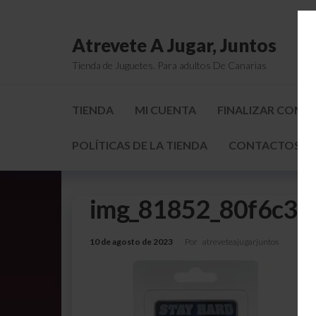
Atrevete A Jugar, Juntos
Tienda de Juguetes. Para adultos De Canarias
TIENDA
MI CUENTA
FINALIZAR COMP
POLÍTICAS DE LA TIENDA
CONTACTOS Y 
img_81852_80f6c3f
10 de agosto de 2023
Por
atreveteajugarjuntos