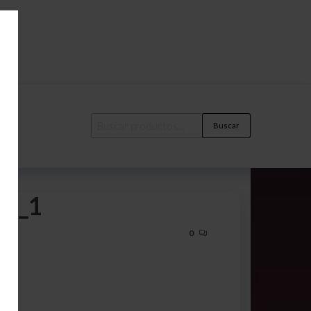
Buscar
6e_1
0