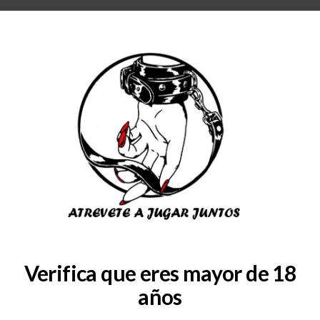
RA
BLOG
QUIENES SOMOS
COLABORADORES
CONSULTAS
SERVICIOS
ad235e1291978a177e9d31f
Verifica que eres mayor de 18
años