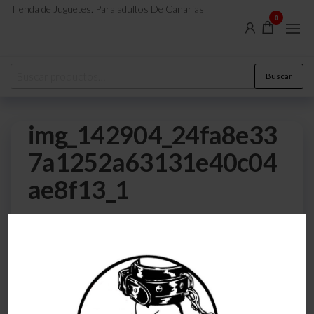
Tienda de Juguetes. Para adultos De Canarias
0
Buscar
img_142904_24fa8e33
7a1252a63131e40c04
ae8f13_1
0
6 de agosto de 2023
Por
atreveteajugarjuntos