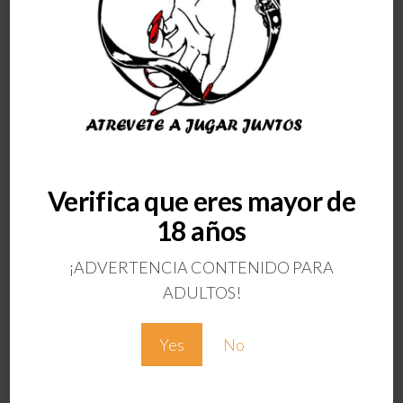
Verifica que eres mayor de
ANTERIOR
COLLAR FORRADO
18 años
CON CADENA
TITANIUM
¡ADVERTENCIA CONTENIDO PARA
ADULTOS!
Deja una respuesta
Tu dirección de correo electrónico no será
Yes
No
publicada.
Los campos obligatorios están
marcados con
*