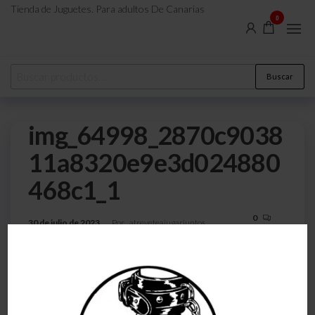
Tienda de Juguetes. Para adultos De Canarias
0
Buscar
img_64998_2870c9038
11a8320e9e3d024880
468c1_1
0
30 de julio de 2023
Por
atreveteajugarjuntos