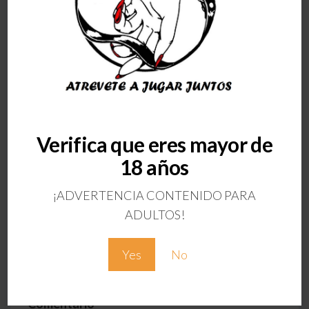
Verifica que eres mayor de
ANTERIOR
18 años
SATISFYER VIBE MR
RABBIT
¡ADVERTENCIA CONTENIDO PARA
Deja una respuesta
ADULTOS!
Tu dirección de correo electrónico no será
Yes
No
publicada.
Los campos obligatorios están
marcados con
*
Comentario
*