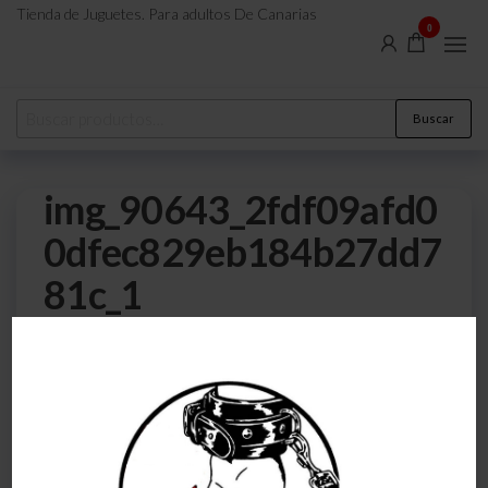
Tienda de Juguetes. Para adultos De Canarias
0
Buscar
img_90643_2fdf09afd0
0dfec829eb184b27dd7
81c_1
0
30 de julio de 2023
Por
atreveteajugarjuntos