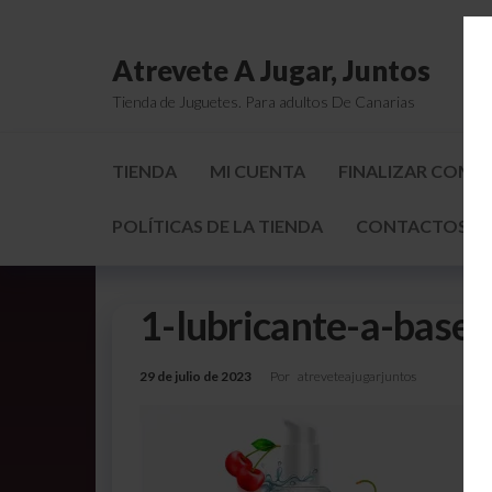
Atrevete A Jugar, Juntos
Tienda de Juguetes. Para adultos De Canarias
TIENDA
MI CUENTA
FINALIZAR COMP
POLÍTICAS DE LA TIENDA
CONTACTOS Y 
1-lubricante-a-base
29 de julio de 2023
Por
atreveteajugarjuntos