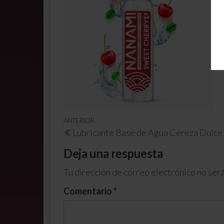
ANTERIOR
Lubricante Base de Agua Cereza Dulce
Deja una respuesta
Tu dirección de correo electrónico no será
Comentario
*