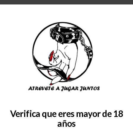
RA
BLOG
QUIENES SOMOS
COLABORADORES
CONSULTAS
SERVICIOS
-de-agua-sweet-cherry-150-m
Verifica que eres mayor de 18
años