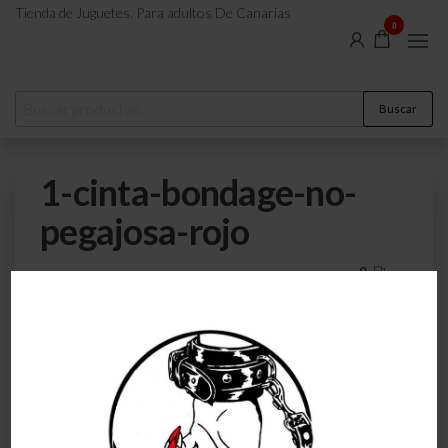
Tienda de Juguetes. Para adultos De Canarias
0
Buscar
1-cinta-bondage-no-
pegajosa-rojo
0
25 de julio de 2023
Por
atreveteajugarjuntos