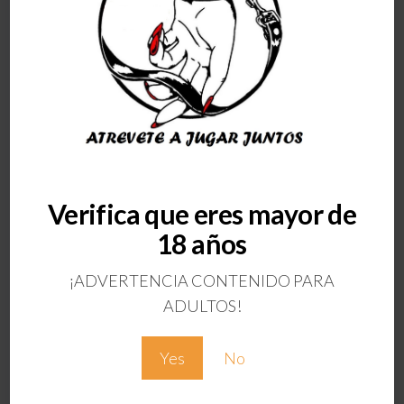
ANTERIOR
Verifica que eres mayor de
FLESHLIGHT
18 años
QUICKSHOT
VANTAGE
¡ADVERTENCIA CONTENIDO PARA
MASTURBADOR
ADULTOS!
Deja una respuesta
Yes
No
Tu dirección de correo electrónico no será
publicada.
Los campos obligatorios están