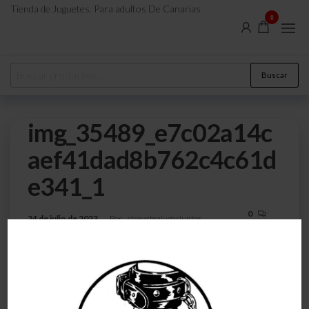
Tienda de Juguetes. Para adultos De Canarias
0
Buscar
img_35489_e7c02a14c
aef41dad8b762c4c61d
e341_1
0
24 de julio de 2023
Por
atreveteajugarjuntos