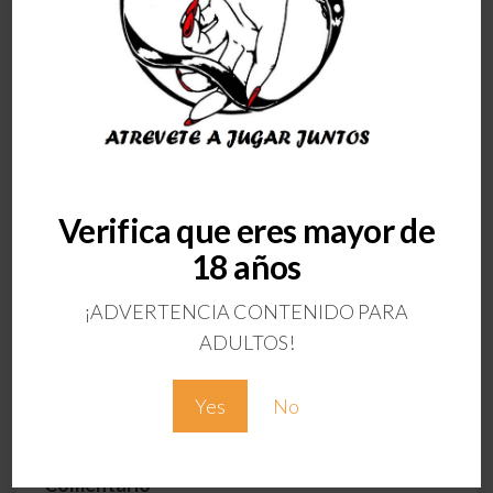
Verifica que eres mayor de
ANTERIOR
18 años
MORDAZA
SILICONA NEGRO
¡ADVERTENCIA CONTENIDO PARA
Deja una respuesta
ADULTOS!
Tu dirección de correo electrónico no será
Yes
No
publicada.
Los campos obligatorios están
marcados con
*
Comentario
*