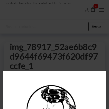
Tienda de Juguetes. Para adultos De Canarias
0
Buscar
img_78917_52ae6b8c9
d9644f69473f620df97
ccfe_1
0
24 de julio de 2023
Por
atreveteajugarjuntos