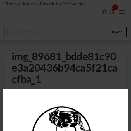
Tienda de Juguetes. Para adultos De Canarias
0
Buscar
img_89681_bdde81c90
e3a20436b94ca5f21ca
cfba_1
0
22 de julio de 2023
Por
atreveteajugarjuntos