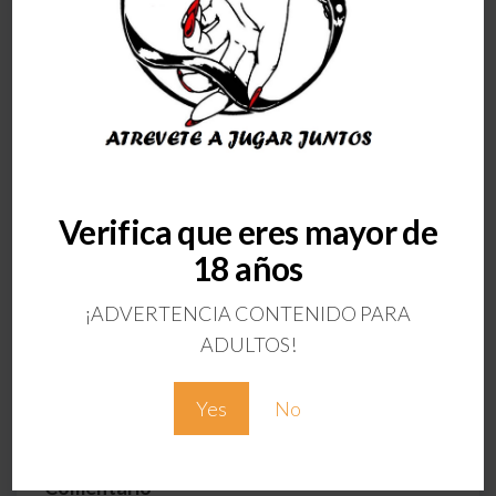
Verifica que eres mayor de
ANTERIOR
18 años
ESTIMULADOR
ANAL PROSTATA
¡ADVERTENCIA CONTENIDO PARA
Deja una respuesta
ADULTOS!
Tu dirección de correo electrónico no será
Yes
No
publicada.
Los campos obligatorios están
marcados con
*
Comentario
*