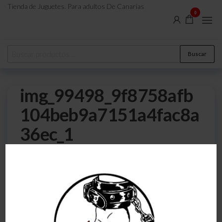
Tienda de Juguetes. Para adultos De Canarias
0
Buscar
img_99498_9f8758afb
104beb9a7151a4fac8a
36ec_1
0
22 de julio de 2023
Por
atreveteajugarjuntos