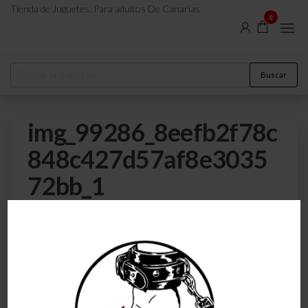
Tienda de Juguetes. Para adultos De Canarias
0
Buscar
img_99286_8eefb2f78c
848c427d57af8e3035
72bb_1
0
21 de julio de 2023
Por
atreveteajugarjuntos