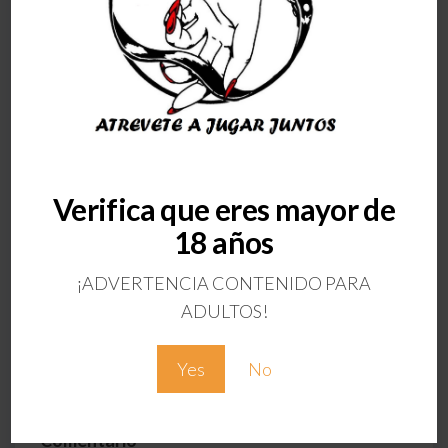
Verifica que eres mayor de
ANTERIOR
18 años
ARNES AJUSTABLE
CON ANILLOS
¡ADVERTENCIA CONTENIDO PARA
Deja una respuesta
ADULTOS!
Tu dirección de correo electrónico no será
Yes
No
publicada.
Los campos obligatorios están
marcados con
*
Comentario
*