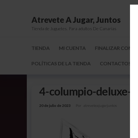
Atrevete A Jugar, Juntos
Tienda de Juguetes. Para adultos De Canarias
TIENDA
MI CUENTA
FINALIZAR COMP
POLÍTICAS DE LA TIENDA
CONTACTOS Y 
4-columpio-deluxe-f
20 de julio de 2023
Por
atreveteajugarjuntos