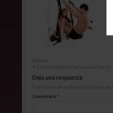
ANTERIOR
Columpio Deluxe Fantasy para Puerta
Deja una respuesta
Tu dirección de correo electrónico no será
Comentario
*