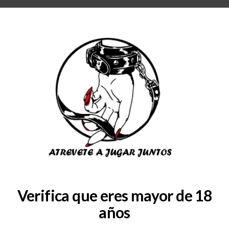
RA
BLOG
QUIENES SOMOS
COLABORADORES
CONSULTAS
SERVICIOS
antasy-para-puerta
Verifica que eres mayor de 18
años