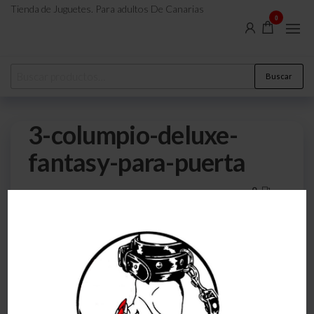
Tienda de Juguetes. Para adultos De Canarias
0
Buscar
3-columpio-deluxe-
fantasy-para-puerta
0
20 de julio de 2023
Por
atreveteajugarjuntos