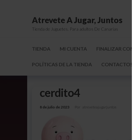
Atrevete A Jugar, Juntos
Tienda de Juguetes. Para adultos De Canarias
TIENDA
MI CUENTA
FINALIZAR COMP
POLÍTICAS DE LA TIENDA
CONTACTOS Y 
cerdito4
8 de julio de 2023
Por
atreveteajugarjuntos