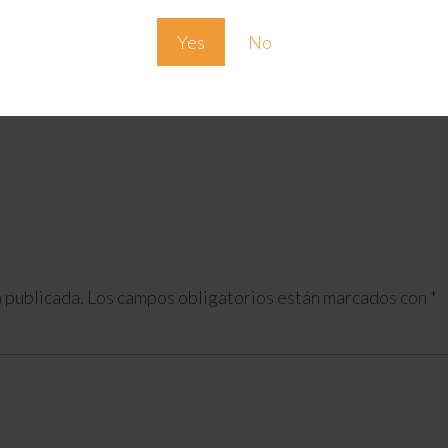
Yes
No
 publicada.
Los campos obligatorios están marcados con
*