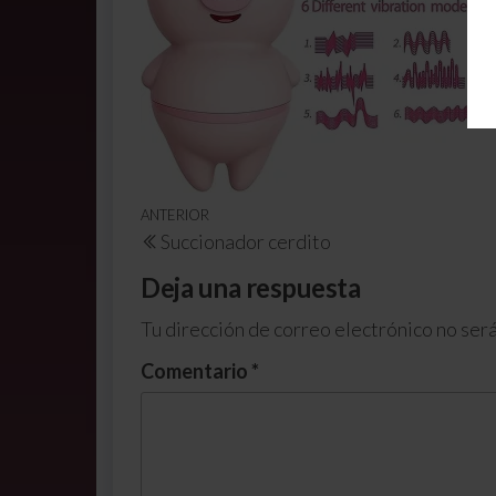
ANTERIOR
Succionador cerdito
Deja una respuesta
Tu dirección de correo electrónico no será
Comentario
*