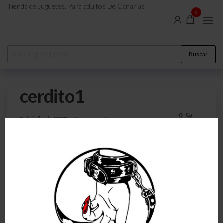
Tienda de Juguetes. Para adultos De Canarias
0
Buscar
cerdito1
0
8 de julio de 2023
Por
atreveteajugarjuntos