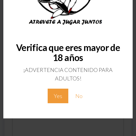
ANTERIOR
Verifica que eres mayor de
Succionador cerdito
18 años
Deja una respuesta
¡ADVERTENCIA CONTENIDO PARA
Tu dirección de correo electrónico no será
ADULTOS!
publicada.
Los campos obligatorios están
marcados con
*
Yes
No
Comentario
*