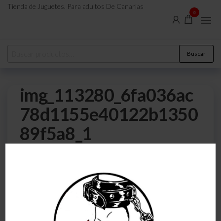
Tienda de Juguetes. Para adultos De Canarias
0
Buscar
img_113280_6fa036ac
78d1155e40122b1350
89f5a8_1
0
27 de abril de 2023
Por
atreveteajugarjuntos