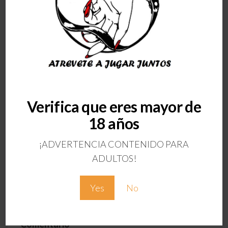
Verifica que eres mayor de
ANTERIOR
18 años
MATCH VIBRADOR
LIQUIDO
¡ADVERTENCIA CONTENIDO PARA
Deja una respuesta
ADULTOS!
Tu dirección de correo electrónico no será
Yes
No
publicada.
Los campos obligatorios están
marcados con
*
Comentario
*