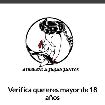
RA
BLOG
QUIENES SOMOS
COLABORADORES
CONSULTAS
SERVICIOS
roma-chicle-de-fresa-15-ml
Verifica que eres mayor de 18
años