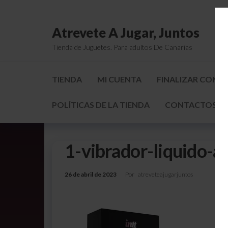
Atrevete A Jugar, Juntos
Tienda de Juguetes. Para adultos De Canarias
TIENDA
MI CUENTA
FINALIZAR COMP
POLÍTICAS DE LA TIENDA
CONTACTOS Y 
1-vibrador-liquido-a
26 de abril de 2023
Por
atreveteajugarjuntos