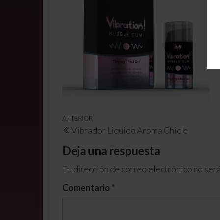
ANTERIOR
Vibrador Liquido Aroma Chicle
Deja una respuesta
Tu dirección de correo electrónico no será
Comentario
*