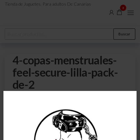
Tienda de Juguetes. Para adultos De Canarias
0
Buscar
4-copas-menstruales-
feel-secure-lilla-pack-
de-2
0
22 de febrero de 2023
Por
atreveteajugarjuntos