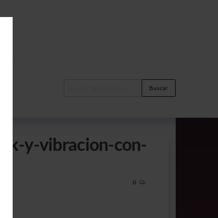
Buscar
ck-y-vibracion-con-
0