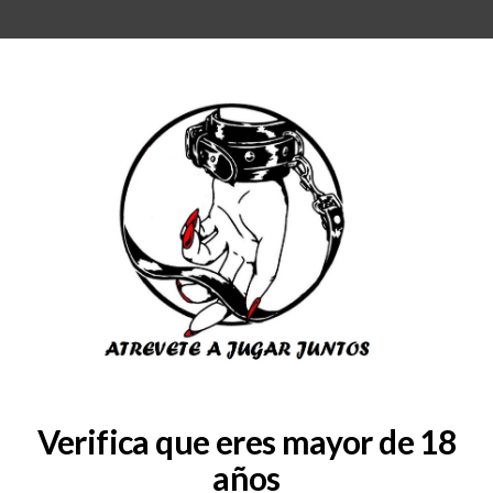
RA
BLOG
QUIENES SOMOS
COLABORADORES
CONSULTAS
SERVICIOS
r-prostatico-con-electro-sho
Verifica que eres mayor de 18
años