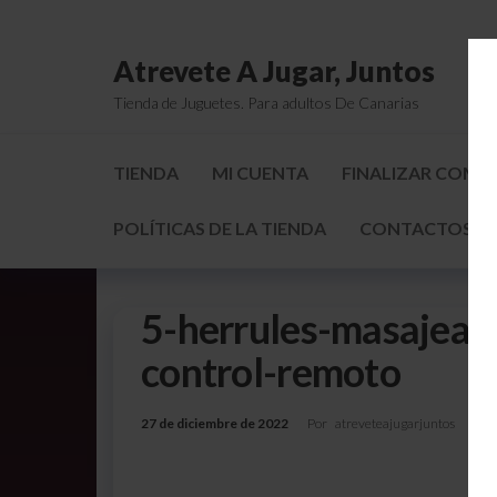
Atrevete A Jugar, Juntos
Tienda de Juguetes. Para adultos De Canarias
TIENDA
MI CUENTA
FINALIZAR COMP
POLÍTICAS DE LA TIENDA
CONTACTOS Y 
5-herrules-masajeado
control-remoto
27 de diciembre de 2022
Por
atreveteajugarjuntos