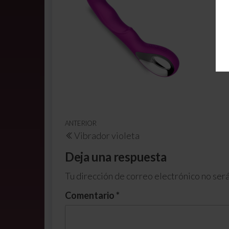
ANTERIOR
Vibrador violeta
Deja una respuesta
Tu dirección de correo electrónico no será
Comentario
*