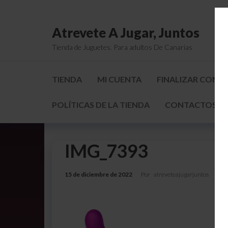
Atrevete A Jugar, Juntos
Tienda de Juguetes. Para adultos De Canarias
TIENDA
MI CUENTA
FINALIZAR COMP
POLÍTICAS DE LA TIENDA
CONTACTOS Y 
IMG_7393
15 de diciembre de 2022
Por
atreveteajugarjuntos