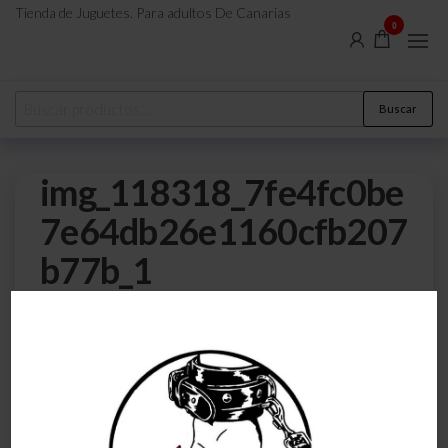
Tienda de Juguetes. Para adultos De Canarias
0
Buscar
img_118318_7fe4fc0be
7e64db26e1160cfb207
b77b_1
0
17 de noviembre de 2022
Por
atreveteajugarjuntos