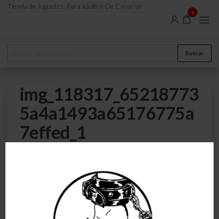
Tienda de Juguetes. Para adultos De Canarias
0
Buscar
img_118317_65218773
5a4a1493a65176775a
7effed_1
0
17 de noviembre de 2022
Por
atreveteajugarjuntos