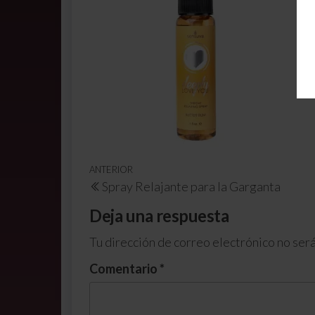
ANTERIOR
Spray Relajante para la Garganta
Deja una respuesta
Tu dirección de correo electrónico no será
Comentario
*