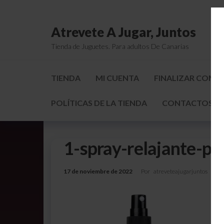
Atrevete A Jugar, Juntos
Tienda de Juguetes. Para adultos De Canarias
TIENDA
MI CUENTA
FINALIZAR COMP
POLÍTICAS DE LA TIENDA
CONTACTOS Y 
1-spray-relajante-p
17 de noviembre de 2022
Por
atreveteajugarjuntos