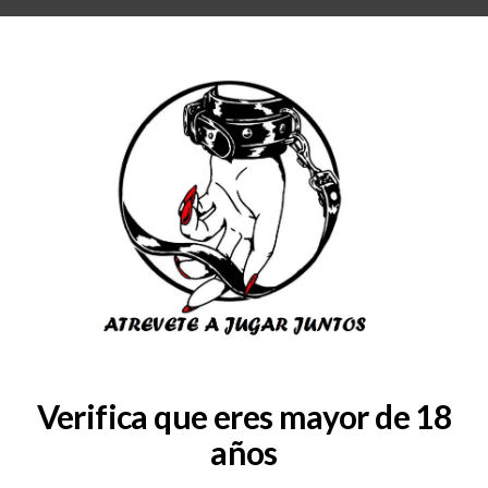
RA
BLOG
QUIENES SOMOS
COLABORADORES
CONSULTAS
SERVICIOS
ara-la-garganta-butter-rum-r
Verifica que eres mayor de 18
años