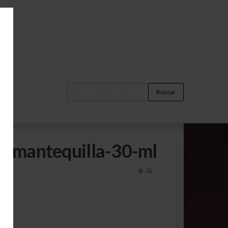
Buscar
on-mantequilla-30-ml
0