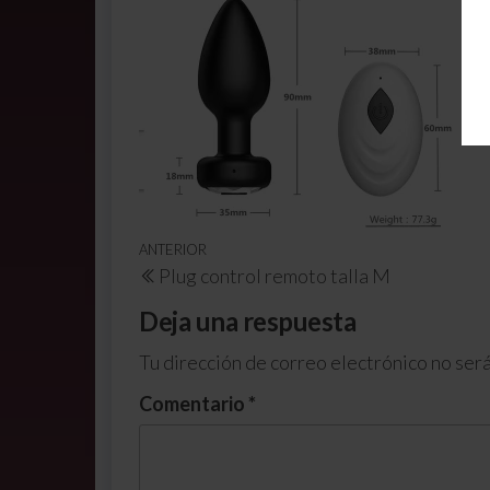
ANTERIOR
Plug control remoto talla M
Deja una respuesta
Tu dirección de correo electrónico no será
Comentario
*