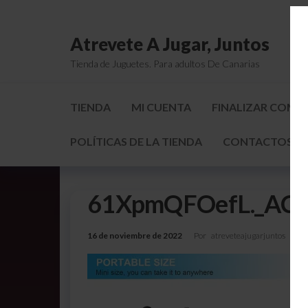
Atrevete A Jugar, Juntos
Tienda de Juguetes. Para adultos De Canarias
TIENDA
MI CUENTA
FINALIZAR COMP
POLÍTICAS DE LA TIENDA
CONTACTOS Y 
61XpmQFOefL._AC_
16 de noviembre de 2022
Por
atreveteajugarjuntos