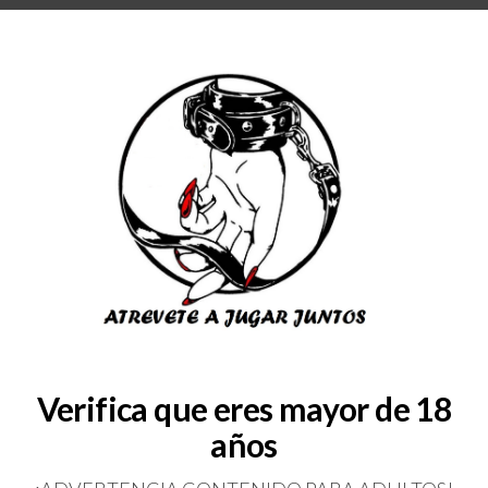
RA
BLOG
QUIENES SOMOS
COLABORADORES
CONSULTAS
SERVICIOS
SL1500_2
Verifica que eres mayor de 18
años