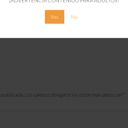
¡ADVERTENCIA CONTENIDO PARA ADULTOS!
Yes
No
 publicada.
Los campos obligatorios están marcados con
*