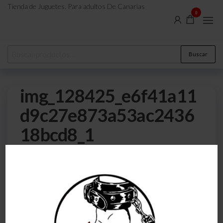
Tienda de Juguetes. Para adultos De Canarias
0
Buscar
img_128425_e6f41a11
d9c27e873a53ac2436
18bcd8_1
0
6 de noviembre de 2022
Por
atreveteajugarjuntos