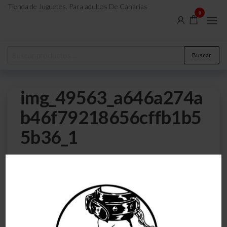
Tienda de Juguetes. Para adultos De Canarias
0
Buscar
img_49563_a646a274a
b46f79218656cffb1b5
5b36_1
0
6 de noviembre de 2022
Por
atreveteajugarjuntos