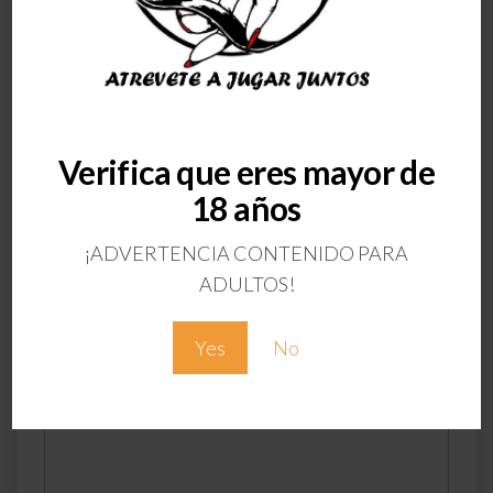
ANTERIOR
Verifica que eres mayor de
59009
18 años
Deja una respuesta
¡ADVERTENCIA CONTENIDO PARA
Tu dirección de correo electrónico no será
ADULTOS!
publicada.
Los campos obligatorios están
marcados con
*
Yes
No
Comentario
*