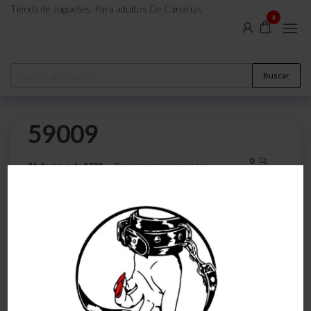
Tienda de Juguetes. Para adultos De Canarias
0
Buscar
59009
0
31 de mayo de 2023
Por
atreveteajugarjuntos