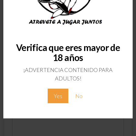
ANTERIOR
Verifica que eres mayor de
59007
18 años
Deja una respuesta
¡ADVERTENCIA CONTENIDO PARA
Tu dirección de correo electrónico no será
ADULTOS!
publicada.
Los campos obligatorios están
marcados con
*
Yes
No
Comentario
*