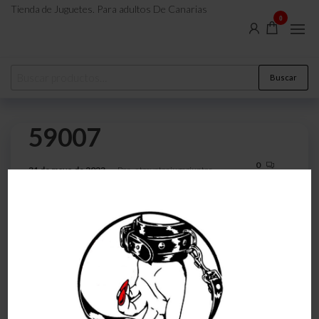
Tienda de Juguetes. Para adultos De Canarias
0
Buscar
59007
0
31 de mayo de 2023
Por
atreveteajugarjuntos